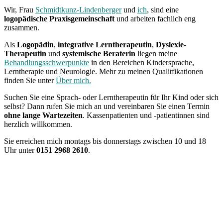
Wir, Frau
Schmidtkunz-Lindenberger
und
ich
, sind eine
logopädische Praxisgemeinschaft
und arbeiten fachlich eng
zusammen.
Als
Logopädin
,
integrative
Lerntherapeutin
,
Dyslexie-
Therapeutin
und
systemische
Beraterin
liegen meine
Behandlungsschwerpunkte
in den Bereichen Kindersprache,
Lerntherapie und Neurologie. Mehr zu meinen Qualitfikationen
finden Sie unter
Über mich.
Suchen Sie eine Sprach- oder Lerntherapeutin für Ihr Kind oder sich
selbst? Dann rufen Sie mich an und vereinbaren Sie einen Termin
ohne lange Wartezeiten
. Kassenpatienten und -patientinnen sind
herzlich willkommen.
Sie erreichen mich montags bis donnerstags zwischen 10 und 18
Uhr unter
0151 2968 2610
.
Dr. Marion Jaeger • Praxis für Sprach- und Lerntherapie •
Bahnhofsplatz 14 • 70806 Kornwestheim